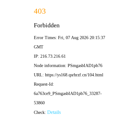
🎬 555影院
高清纯净版
🔍 搜一下
首页
电影
电视剧
综艺
动漫
短剧
排行榜
电影
电视剧
动漫
综艺
📺 热播电视剧
云上天蓝
罪无可逃
良陈美锦
更新至10集
更新至15集
更新至22集
烬红妆
最浪漫的事
红色珍珠
更新至12集
更新至08集
更新至48集